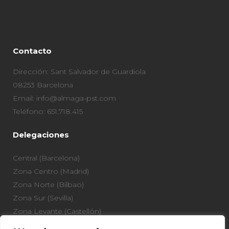
Contacto
Dirección: Sant Salvador de Guardiola
08253 Barcelona
Email: info@almaga-pst.com
Teléfono: 651.718.415
Delegaciones
Central (Barcelona)
Zona Centro (Madrid)
Zona Norte (Bilbao)
Zona Sur (Sevilla)
Zona Levante (Castellón)