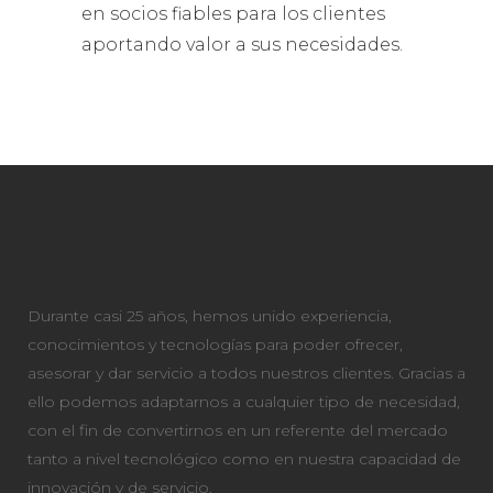
en socios fiables para los clientes
aportando valor a sus necesidades.
Durante casi 25 años, hemos unido experiencia,
conocimientos y tecnologías para poder ofrecer,
asesorar y dar servicio a todos nuestros clientes. Gracias a
ello podemos adaptarnos a cualquier tipo de necesidad,
con el fin de convertirnos en un referente del mercado
tanto a nivel tecnológico como en nuestra capacidad de
innovación y de servicio.