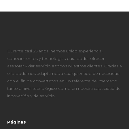
Durante casi 25 años, hemos unido experiencia,
conocimientos y tecnologías para poder ofrecer,
asesorar y dar servicio a todos nuestros clientes. Gracias a
ello podemos adaptarnos a cualquier tipo de necesidad,
con el fin de convertirnos en un referente del mercado
tanto a nivel tecnológico como en nuestra capacidad de
innovación y de servicio.
Páginas