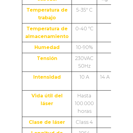
Temperatura de
5-35º C
trabajo
Temperatura de
0-40 ºC
almacenamiento
Humedad
10-90%
Tensión
230VAC
50Hz
Intensidad
10 A
14 A
23
A
Vida útil del
Hasta
láser
100.000
horas
Clase de láser
Class 4