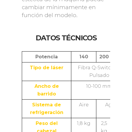
cambiar mínimamente en
función del modelo.
DATOS TÉCNICOS
Potencia
140
200
500
Tipo de láser
Fibra Q-Switched
Pulsado
Ancho de
10-100 mm
barrido
Sistema de
Aire
Agua
refrigeración
Peso del
1,8 kg
2,5
3,5
cabezal
kg
kg