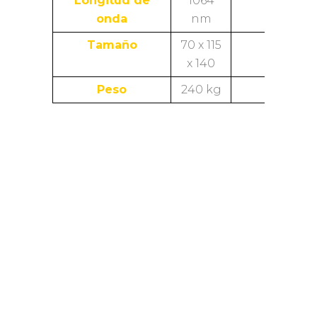
Longitud de
1064
onda
nm
Tamaño
70 x 115
x 140
Peso
240 kg