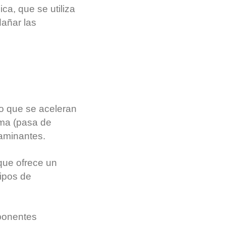
ca, que se utiliza
dañar las
eco que se aceleran
ima (pasa de
taminantes.
 que ofrece un
tipos de
ponentes