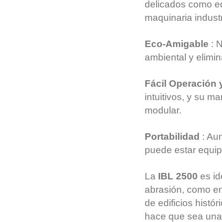
delicados como eq
maquinaria indust
Eco-Amigable
: N
ambiental y elimin
Fácil Operación 
intuitivos, y su m
modular.
Portabilidad
: Aun
puede estar equipa
La
IBL 2500
es id
abrasión, como en 
de edificios histó
hace que sea una 