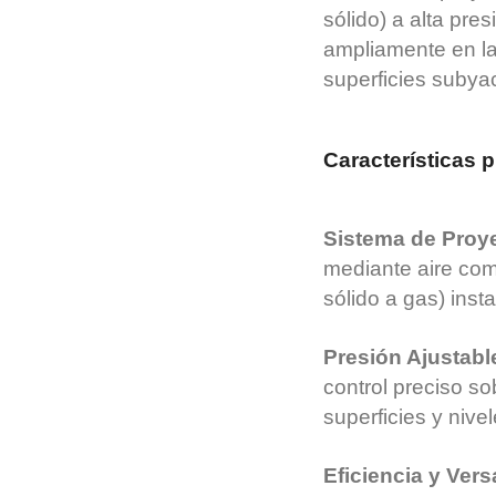
sólido) a alta pre
ampliamente en la 
superficies subya
Características p
Sistema de Proy
mediante aire comp
sólido a gas) ins
Presión Ajustabl
control preciso so
superficies y nive
Eficiencia y Vers