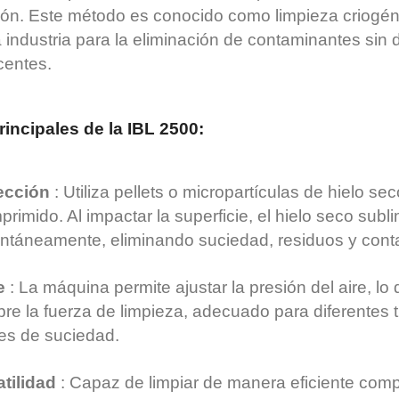
sión. Este método es conocido como limpieza criogéni
industria para la eliminación de contaminantes sin 
centes.
rincipales de la IBL 2500:
ección
: Utiliza pellets o micropartículas de hielo s
rimido. Al impactar la superficie, el hielo seco subl
tantáneamente, eliminando suciedad, residuos y con
e
: La máquina permite ajustar la presión del aire, lo
bre la fuerza de limpieza, adecuado para diferentes 
les de suciedad.
atilidad
: Capaz de limpiar de manera eficiente com