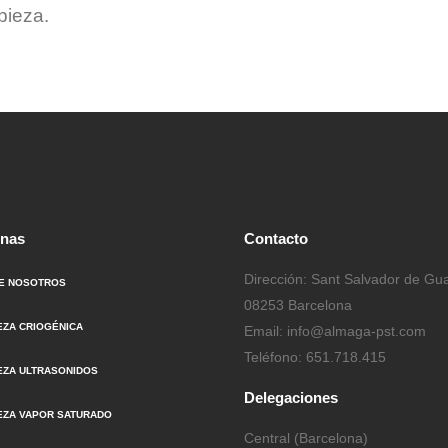
pieza.
inas
Contacto
Dirección: Sant Salvador de Gua
E NOSOTROS
08253 Barcelona
EZA CRIOGÉNICA
Email: info@almaga-pst.com
Teléfono: 651.718.415
EZA ULTRASONIDOS
Delegaciones
IEZA VAPOR SATURADO
Central (Barcelona)