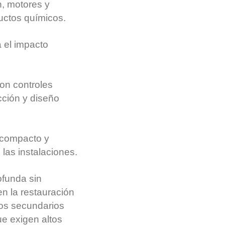
n, motores y
uctos químicos.
a el impacto
con controles
cción y diseño
 compacto y
 las instalaciones.
ofunda sin
en la restauración
uos secundarios
e exigen altos