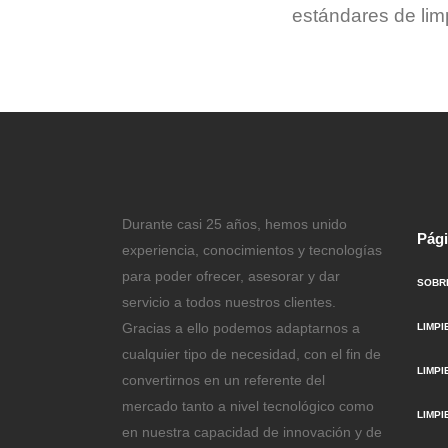
estándares de lim
Durante casi 25 años, hemos unido
Pág
experiencia, conocimientos y tecnologías
para poder ofrecer, asesorar y dar
SOBR
servicio a todos nuestros clientes.
Gracias a ello podemos adaptarnos a
LIMPI
cualquier tipo de necesidad, con el fin de
LIMPI
convertirnos en un referente del
mercado tanto a nivel tecnológico como
LIMP
en nuestra capacidad de innovación y de